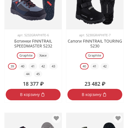
арт.
5232GRAPHITE-6
арт.
5230GRAPHITE-7
Ботинки FINNTRAIL
Сапоги FINNTRAIL TOURING
SPEEDMASTER 5232
5230
Graphite
Хаки
Graphite
39
40
41
42
43
40
41
42
44
45
18 377 ₽
23 482 ₽
В корзину
В корзину