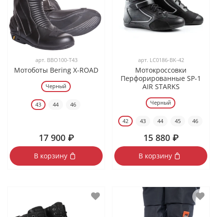
арт.
BBO100-T43
арт.
LC0186-BK-42
Мотоботы Bering X-ROAD
Мотокроссовки
Перфорированные SP-1
AIR STARKS
Черный
Черный
43
44
46
42
43
44
45
46
17 900 ₽
15 880 ₽
В корзину
В корзину