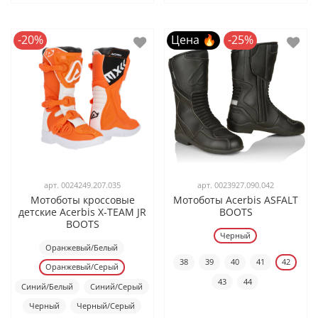
-20%
Цена 🔥
-25%
арт.
0024249.207.035
арт.
0023927.090.042
Мотоботы кроссовые
Мотоботы Acerbis ASFALT
детские Acerbis X-TEAM JR
BOOTS
BOOTS
Черный
Оранжевый/Белый
38
39
40
41
42
Оранжевый/Серый
43
44
Синий/Белый
Синий/Серый
Черный
Черный/Серый