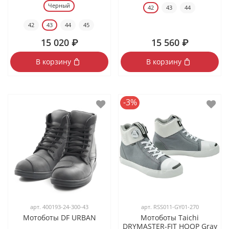
Черный
42
43
44
42
43
44
45
15 020 ₽
15 560 ₽
В корзину
В корзину
-3%
арт.
400193-24-300-43
арт.
RSS011-GY01-270
Мотоботы DF URBAN
Мотоботы Taichi
DRYMASTER-FIT HOOP Gray