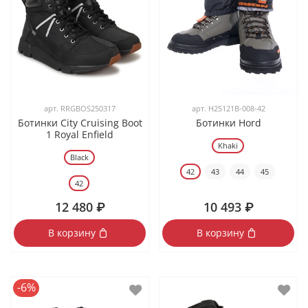
арт.
RRGBOS250317
арт.
H25121B-008-42
Ботинки City Cruising Boot
Ботинки Hord
1 Royal Enfield
Khaki
Black
42
43
44
45
42
12 480 ₽
10 493 ₽
В корзину
В корзину
-6%