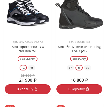
арт.
2017700030-59O-42
арт.
BBO518-T38
Мотокроссовки TCX
Мотоботы женские Bering
NALBAK WP
LADY JAG
Black/Denim
Black/Grey
42
43
37
38
39
23 300 ₽
21 900 ₽
16 800 ₽
В корзину
В корзину