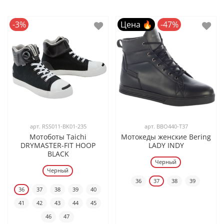
-3%
Цена 🔥
-47%
арт.
RSS011-BK01-235
арт.
BBO440-T37
Мотоботы Taichi
Мотокеды женские Bering
DRYMASTER-FIT HOOP
LADY INDY
BLACK
Черный
Черный
36
37
38
39
36
37
38
39
40
41
42
43
44
45
46
47