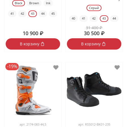
Black
Brown
Ink
Серый
41
42
43
44
45
40
41
42
43
44
31 400 ₽
10 900 ₽
30 500 ₽
В корзину
В корзину
-19%
арт.
2174-083 44,5
арт.
RSS012-BK01-235