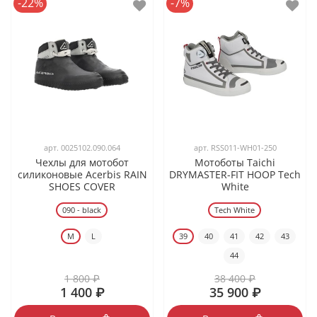
-22%
-7%
арт.
0025102.090.064
арт.
RSS011-WH01-250
Чехлы для мотобот
Мотоботы Taichi
силиконовые Acerbis RAIN
DRYMASTER-FIT HOOP Tech
SHOES COVER
White
090 - black
Tech White
M
L
39
40
41
42
43
44
1 800 ₽
38 400 ₽
1 400 ₽
35 900 ₽