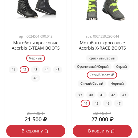
арт.
0024551.090.042
арт.
0024359.290.044
Мотоботы кроссовые
Мотоботы кроссовые
Acerbis E-TEAM BOOTS
Acerbis X-RACE BOOTS
Черный
Красный/Серый
Оранжевый/Серый
Серый
41
42
43
44
45
Серый/Желтый
46
Синий/Серый
Черный
39
40
41
42
43
44
45
46
47
25 700 ₽
32 100 ₽
21 500 ₽
27 000 ₽
В корзину
В корзину