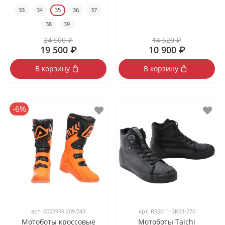
33
34
35
36
37
38
39
24 500 ₽
14 520 ₽
19 500 ₽
10 900 ₽
В корзину
В корзину
-6%
арт.
0022999.209.043
арт.
RSS011-BK03-270
Мотоботы кроссовые
Мотоботы Taichi