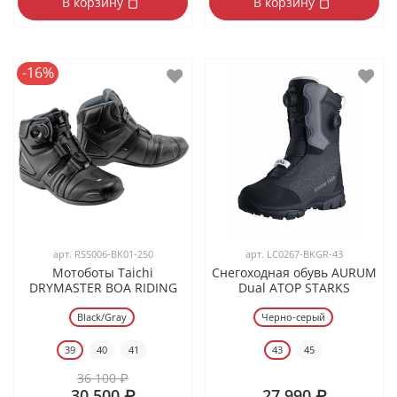
В корзину
В корзину
-16%
арт.
RSS006-BK01-250
арт.
LC0267-BKGR-43
Мотоботы Taichi
Снегоходная обувь AURUM
DRYMASTER BOA RIDING
Dual ATOP STARKS
Black/Gray
Черно-серый
39
40
41
43
45
36 100 ₽
30 500 ₽
27 990 ₽