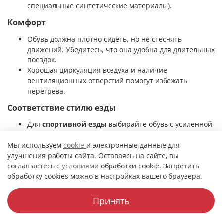
специальные синтетические материалы).
Комфорт
Обувь должна плотно сидеть, но не стеснять
движений. Убедитесь, что она удобна для длительных
поездок.
Хорошая циркуляция воздуха и наличие
вентиляционных отверстий помогут избежать
перегрева.
Соответствие стилю езды
Для
спортивной езды
выбирайте обувь с усиленной
защитой голеностопа и пальцев.
Для
туристических поездок
подойдут легкие и
Мы используем
cookie
и электронные данные для
дышащие модели с мембраной.
улучшения работы сайта. Оставаясь на сайте, вы
Для
городской езды
можно рассмотреть
соглашаетесь с
условиями
обработки cookie. Запретить
универсальные ботинки, которые сочетают защиту и
обработку cookies можно в настройках вашего браузера.
стиль.
Принять
Водонепроницаемость
Каталог
Поиск
Корзина
Избранное
Профиль
Если вы ездите в дождливую погоду, выбирайте