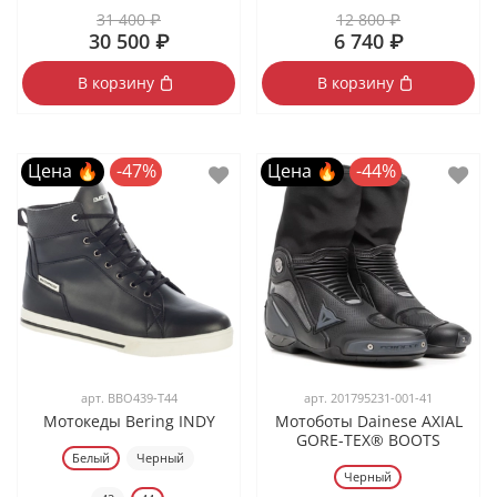
31 400 ₽
12 800 ₽
30 500 ₽
6 740 ₽
В корзину
В корзину
Цена 🔥
-47%
Цена 🔥
-44%
арт.
BBO439-T44
арт.
201795231-001-41
Мотокеды Bering INDY
Мотоботы Dainese AXIAL
GORE-TEX® BOOTS
Белый
Черный
Черный