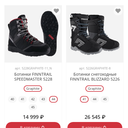
арт.
5228GRAPHITE-11_N
арт.
5226GRAPHITE-8
Ботинки FINNTRAIL
Ботинки снегоходные
SPEEDMASTER 5228
FINNTRAIL BLIZZARD 5226
Graphite
Graphite
40
41
42
43
44
41
44
45
45
14 999 ₽
26 545 ₽
В корзину
В корзину