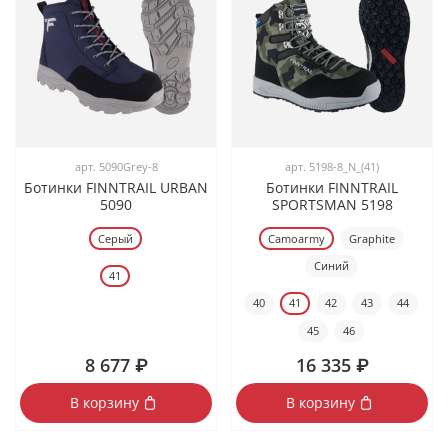
арт.
5090Grey-8
арт.
5198-8_N_(41)
Ботинки FINNTRAIL URBAN
Ботинки FINNTRAIL
5090
SPORTSMAN 5198
Серый
Camoarmy
Graphite
Синий
41
40
41
42
43
44
45
46
8 677 ₽
16 335 ₽
В корзину
В корзину