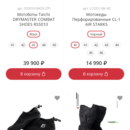
арт.
RSS010-BK03-270
арт.
LC0251-BK-40
Мотоботы Taichi
Мотокеды
DRYMASTER COMBAT
Перфорированные CL-1
SHOES RSS010
AIR STARKS
Black
Черный
41
42
43
44
45
40
41
42
43
44
45
46
39 900 ₽
14 990 ₽
В корзину
В корзину