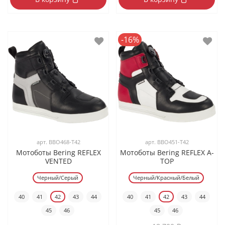
-16%
арт.
BBO468-T42
арт.
BBO451-T42
Мотоботы Bering REFLEX
Мотоботы Bering REFLEX A-
VENTED
TOP
Черный/Серый
Черный/Красный/Белый
40
41
42
43
44
40
41
42
43
44
45
46
45
46