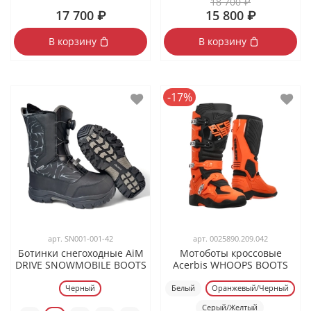
18 700 ₽
17 700 ₽
15 800 ₽
В корзину
В корзину
-17%
арт.
SN001-001-42
арт.
0025890.209.042
Ботинки снегоходные AiM
Мотоботы кроссовые
DRIVE SNOWMOBILE BOOTS
Acerbis WHOOPS BOOTS
Черный
Белый
Оранжевый/Черный
Серый/Желтый