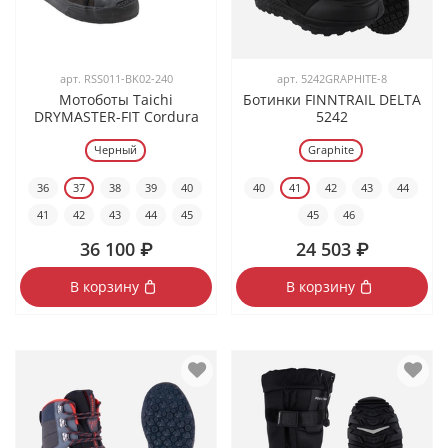
арт.
RSS011-BK02-240
арт.
5242GRAPHITE-8
Мотоботы Taichi
Ботинки FINNTRAIL DELTA
DRYMASTER-FIT Cordura
5242
Черный
Graphite
36
37
38
39
40
40
41
42
43
44
41
42
43
44
45
45
46
36 100 ₽
24 503 ₽
В корзину
В корзину