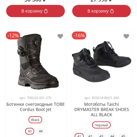
В корзину
В корзину
-12%
-16%
арт.
700226-001-275
арт.
RSS014-BK01-260
Ботинки снегоходные TOBE
Мотоботы Taichi
Cordus Boot Jet
DRYMASTER BREAK SHOES
ALL BLACK
Black
Черный
43
44
41
42
43
44
45