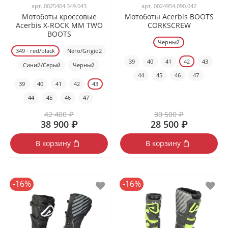
арт.
0025404.349.043
арт.
0024954.090.042
Мотоботы кроссовые
Мотоботы Acerbis BOOTS
Acerbis X-ROCK MM TWO
CORKSCREW
BOOTS
Черный
349 - red/black
Nero/Grigio2
39
40
41
42
43
Синий/Серый
Черный
44
45
46
47
39
40
41
42
43
44
45
46
47
42 400 ₽
30 500 ₽
38 900 ₽
28 500 ₽
В корзину
В корзину
-16%
-16%