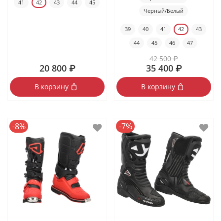
41
42
43
44
45
Черный/Белый
39
40
41
42
43
44
45
46
47
42 500 ₽
20 800 ₽
35 400 ₽
В корзину
В корзину
-8%
-7%