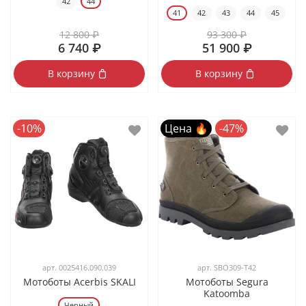
42
44
41
42
43
44
45
12 800 ₽
93 300 ₽
6 740 ₽
51 900 ₽
В корзину
В корзину
-10%
Цена 🔥
-47%
арт.
0025416.090.039
арт.
SBO309-T42
Мотоботы Acerbis SKALI
Мотоботы Segura
Katoomba
Черный