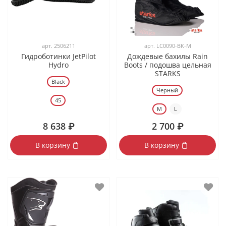
арт.
2506211
арт.
LC0090-BK-M
Гидроботинки JetPilot
Дождевые бахилы Rain
Hydro
Boots / подошва цельная
STARKS
Black
Черный
45
M
L
8 638 ₽
2 700 ₽
В корзину
В корзину