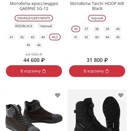
Мотоботы кросс/эндуро
Мотоботы Taichi HOOP AIR
GAERNE SG-12
Black
ORANGE/GREY/WHITE
Черный
RED/BLACK
Черный
36
37
38
39
40
41
42
43
44
44,5
41
42
43
44
45
45
46
54 900 ₽
44 600 ₽
31 800 ₽
В корзину
В корзину