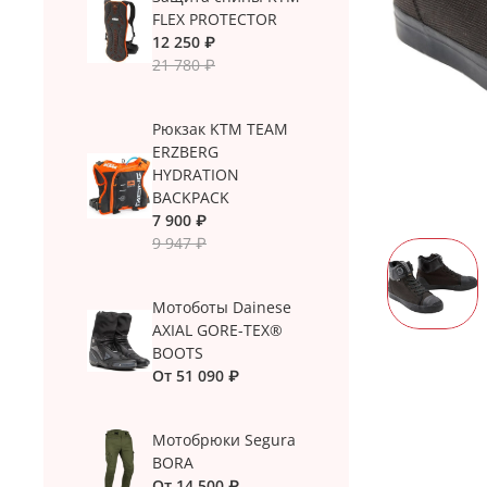
FLEX PROTECTOR
12 250 ₽
21 780 ₽
Рюкзак KTM TEAM
ERZBERG
HYDRATION
BACKPACK
7 900 ₽
9 947 ₽
Мотоботы Dainese
AXIAL GORE-TEX®
BOOTS
От
51 090 ₽
Мотобрюки Segura
BORA
От
14 500 ₽