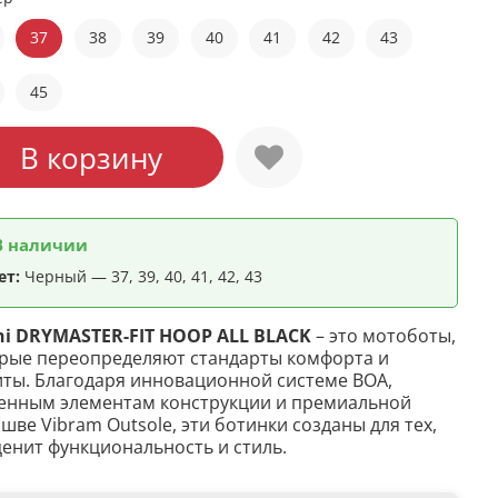
37
38
39
40
41
42
43
45
В корзину
В наличии
ет:
Черный — 37, 39, 40, 41, 42, 43
hi DRYMASTER-FIT HOOP ALL BLACK
– это мотоботы,
рые переопределяют стандарты комфорта и
ты. Благодаря инновационной системе BOA,
енным элементам конструкции и премиальной
шве Vibram Outsole, эти ботинки созданы для тех,
ценит функциональность и стиль.