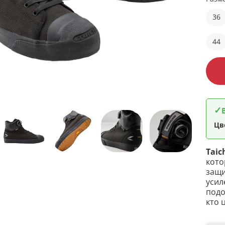
36
44
✓
Цв
Taic
кото
защи
усил
подо
кто 