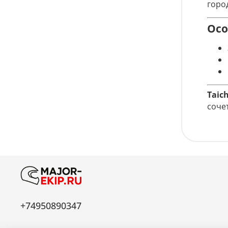
горо
Осо
Taic
соче
+74950890347