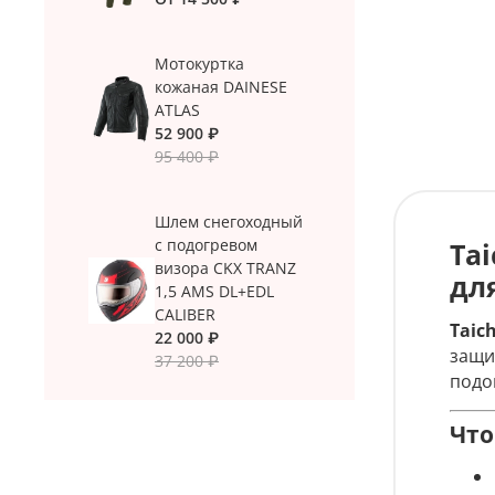
Мотокуртка
кожаная DAINESE
ATLAS
52 900 ₽
95 400 ₽
Шлем снегоходный
с подогревом
Ta
визора CKX TRANZ
дл
1,5 AMS DL+EDL
CALIBER
Taic
22 000 ₽
защи
37 200 ₽
подо
Что