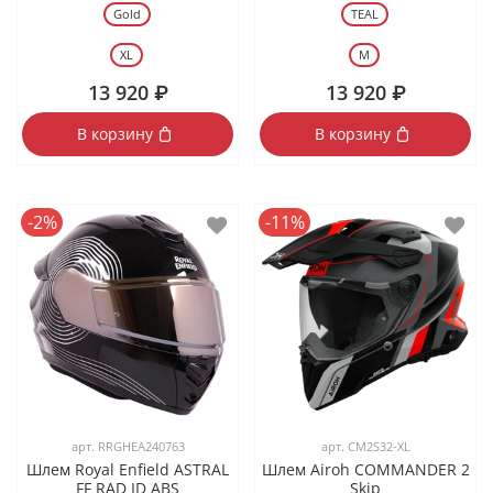
Gold
TEAL
XL
M
13 920 ₽
13 920 ₽
В корзину
В корзину
-2%
-11%
арт.
RRGHEA240763
арт.
CM2S32-XL
Шлем Royal Enfield ASTRAL
Шлем Airoh COMMANDER 2
FF RAD ID ABS
Skip