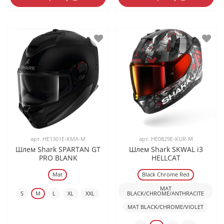
арт.
HE1301E-KMA-M
арт.
HE0829E-KUR-M
Шлем Shark SPARTAN GT
Шлем Shark SKWAL i3
PRO BLANK
HELLCAT
Mat
Black Chrome Red
MAT
S
M
L
XL
XXL
BLACK/CHROME/ANTHRACITE
MAT BLACK/CHROME/VIOLET