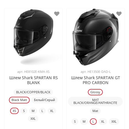
арт.
HE8102E-KMA-XS
арт.
HE1350E-DAD-L
Шлем Shark SPARTAN RS
Шлем Shark SPARTAN GT
BLANK
PRO CARBON
BLACK/COPPER/BLACK
Glossy
Black Matt
Белый/Серый
MAT
BLACK/ORANGE/ANTHRACITE
XS
S
M
L
XL
Mat
XXL
S
M
L
XL
XXL