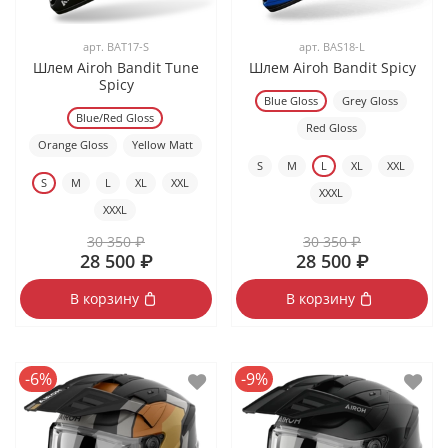
арт.
BAT17-S
арт.
BAS18-L
Шлем Airoh Bandit Tune
Шлем Airoh Bandit Spicy
Spicy
Blue Gloss
Grey Gloss
Blue/Red Gloss
Red Gloss
Orange Gloss
Yellow Matt
S
M
L
XL
XXL
S
M
L
XL
XXL
XXXL
XXXL
30 350 ₽
30 350 ₽
28 500 ₽
28 500 ₽
В корзину
В корзину
-6%
-9%