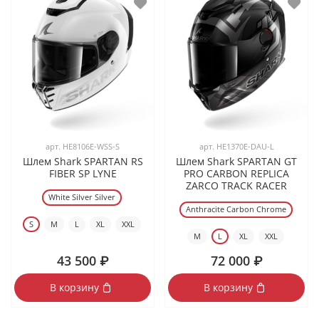
арт.
HE8106E-WSS-S
арт.
HE1370E-DAU-L
Шлем Shark SPARTAN RS
Шлем Shark SPARTAN GT
FIBER SP LYNE
PRO CARBON REPLICA
ZARCO TRACK RACER
White Silver Silver
Anthracite Carbon Chrome
S
M
L
XL
XXL
M
L
XL
XXL
43 500 ₽
72 000 ₽
В корзину
В корзину