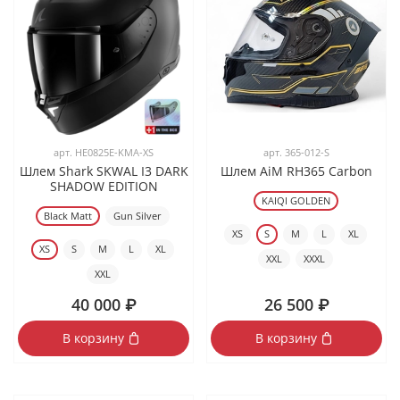
арт.
HE0825E-KMA-XS
арт.
365-012-S
Шлем Shark SKWAL I3 DARK
Шлем AiM RH365 Carbon
SHADOW EDITION
KAIQI GOLDEN
Black Matt
Gun Silver
XS
S
M
L
XL
XS
S
M
L
XL
XXL
XXXL
XXL
40 000 ₽
26 500 ₽
В корзину
В корзину