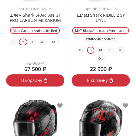
арт.
HE1360E-DAR-M
арт.
HE1103E-KAA-S
Шлем Shark SPARTAN GT
Шлем Shark RIDILL 2 SP
PRO CARBON MEKARIUM
LYNE
Matt Carbon Anthracite Red
MAT Black/Anthracite/Anthracite
White/Silver/Silver
S
M
L
XL
XXL
XS
S
M
L
XL
XXL
72 000 ₽
67 500 ₽
22 900 ₽
В корзину
В корзину