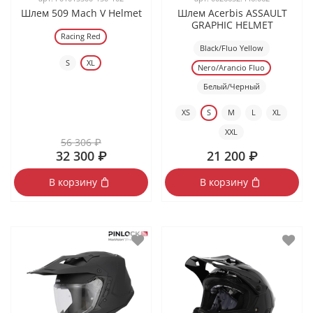
Шлем 509 Mach V Helmet
Шлем Acerbis ASSAULT
GRAPHIC HELMET
Racing Red
Black/Fluo Yellow
S
XL
Nero/Arancio Fluo
Белый/Черный
XS
S
M
L
XL
XXL
56 306 ₽
32 300 ₽
21 200 ₽
В корзину
В корзину