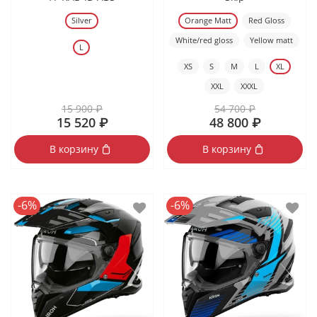
Silver
Orange Matt
Red Gloss
White/red gloss
Yellow matt
L
XS
S
M
L
XL
XXL
XXXL
15 900 ₽
54 700 ₽
15 520 ₽
48 800 ₽
В корзину
В корзину
-6%
-6%