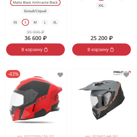
Matte Black Anthracite Black
XXL
Белый/Серый
XS
S
M
L
XL
39 900 ₽
36 600 ₽
25 200 ₽
В корзину
В корзину
-43%
арт.
F01015500-150-102
арт.
0026652.446.062