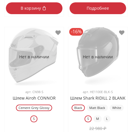
В корзину
Подробнее
-16%
Нет в наличии
Нет в наличии
арт.
CN98-S
арт.
HE1100E-BLK-S
Шлем Airoh CONNOR
Шлем Shark RIDILL 2 BLANK
Cement Grey Glossy
Black
Matt Black
White
S
S
M
L
22 980 ₽