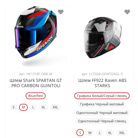
арт.
HE1318E-DBR-M
арт.
LC0328-GFWTGRGL-S
Шлем Shark SPARTAN GT
Шлем FF922 Raven ABS
PRO CARBON GUINTOLI
STARKS
Blue/Red
Графика Белый/Серый глянец
Графика Черный матовый
S
M
L
XL
XXL
Однотонный Черный матовый
Однотонный Чёрный глянец
S
M
L
XL
XXL