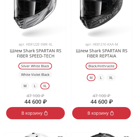
арт.
HE8122E-SWK-XL
арт.
HE8121E-KAA-M
Шлем Shark SPARTAN RS
Шлем Shark SPARTAN RS
FIBER SPEED-TECH
FIBER REPTAIA
Silver White Black
Black/Anthracite
White Violet Black
M
L
XL
M
L
XL
47 100 ₽
47 100 ₽
44 600 ₽
44 600 ₽
В корзину
В корзину