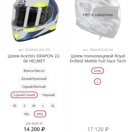
Нет в наличии
арт.
0024663.288.070
арт.
RRGHES240144
Шлем Acerbis KRAPON 22-
Шлем полнолицевой Royal
06 HELMET
Enfield Mettle Full Face Tech
Bianco/Nero2
Grey
Белый/Красный
L
Серый/Желтый
Серый/Синий
Черный
XS
S
M
L
XL
XXL
XXXL
24 500 ₽
14 200 ₽
17 120 ₽