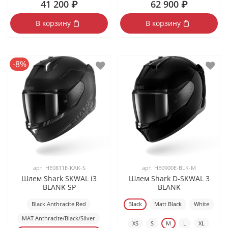
41 200 ₽
62 900 ₽
В корзину
В корзину
-8%
арт.
HE0811E-KAK-S
арт.
HE0900E-BLK-M
Шлем Shark SKWAL i3
Шлем Shark D-SKWAL 3
BLANK SP
BLANK
Black Anthracite Red
Black
Matt Black
White
MAT Anthracite/Black/Silver
XS
S
M
L
XL