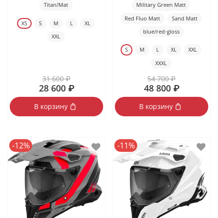
Titan/Mat
Military Green Matt
Red Fluo Matt
Sand Matt
XS
S
M
L
XL
blue/red-gloss
XXL
S
M
L
XL
XXL
XXXL
31 600 ₽
54 700 ₽
28 600 ₽
48 800 ₽
В корзину
В корзину
-12%
-11%