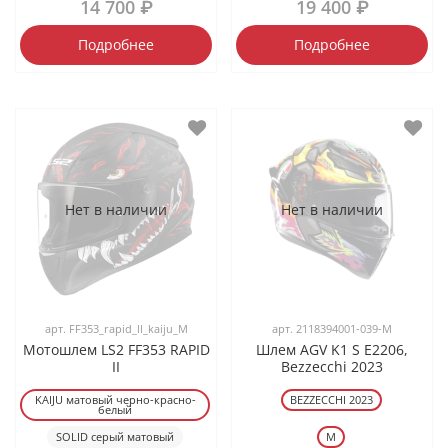
14 700 ₽
19 400 ₽
Подробнее
Подробнее
Нет в наличии
Нет в наличии
арт.
FF353_rapid_ll_kaiju_M
арт.
2118394001-039-M
Мотошлем LS2 FF353 RAPID
Шлем AGV K1 S E2206,
II
Bezzecchi 2023
KAIJU матовый черно-красно-
BEZZECCHI 2023
белый
SOLID серый матовый
M