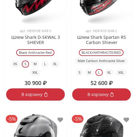
арт.
HE0910E-KAR-S
арт.
HE8161E-DAR-L
Шлем Shark D-SKWAL 3
Шлем Shark Spartan RS
SHIEVER
Carbon Shiever
Black Anthracite Red
BLACK/ANTHRACITE/RED
Matt Carbon Anthracite Silver
XS
S
M
L
XL
XXL
S
M
L
XL
XXL
30 900 ₽
52 600 ₽
В корзину
В корзину
-5%
-5%