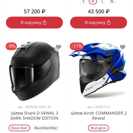
S
M
L
XL
57 200 ₽
43 500 ₽
В корзину
В корзину
-9%
-11%
арт.
HE0925E-KMA-XS
арт.
CM2R19-S
Шлем Shark D-SKWAL 3
Шлем Airoh COMMANDER 2
DARK SHADOW EDITION
Reveal
Black Matt
Blue/Steel/Mat
Blue-gloss