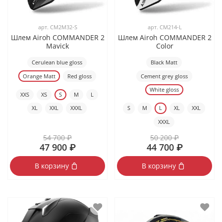
арт.
CM2M32-S
арт.
CM214-L
Шлем Airoh COMMANDER 2
Шлем Airoh COMMANDER 2
Mavick
Color
Cerulean blue gloss
Black Matt
Orange Matt
Red gloss
Cement grey gloss
White gloss
XXS
XS
S
M
L
XL
XXL
XXXL
S
M
L
XL
XXL
XXXL
54 700 ₽
50 200 ₽
47 900 ₽
44 700 ₽
В корзину
В корзину