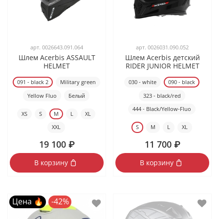
арт.
0026643.091.064
арт.
0026031.090.052
Шлем Acerbis ASSAULT
Шлем Acerbis детский
HELMET
RIDER JUNIOR HELMET
091 - black 2
Military green
030 - white
090 - black
Yellow Fluo
Белый
323 - black/red
444 - Black/Yellow-Fluo
XS
S
M
L
XL
XXL
S
M
L
XL
19 100 ₽
11 700 ₽
В корзину
В корзину
Цена 🔥
-42%