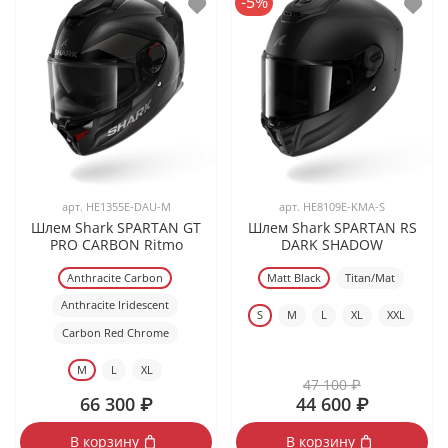
-5%
арт.
HE1355E-DAU-M
арт.
HE8109E-KMA-S
Шлем Shark SPARTAN GT
Шлем Shark SPARTAN RS
PRO CARBON Ritmo
DARK SHADOW
Anthracite Carbon
Matt Black
Titan/Mat
Anthracite Iridescent
S
M
L
XL
XXL
Carbon Red Chrome
M
L
XL
47 100 ₽
66 300 ₽
44 600 ₽
В корзину
В корзину