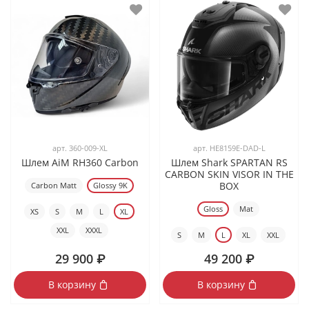
арт.
360-009-XL
арт.
HE8159E-DAD-L
Шлем AiM RH360 Carbon
Шлем Shark SPARTAN RS
CARBON SKIN VISOR IN THE
BOX
Carbon Matt
Glossy 9K
Gloss
Mat
XS
S
M
L
XL
XXL
XXXL
S
M
L
XL
XXL
29 900 ₽
49 200 ₽
В корзину
В корзину