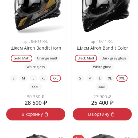
арт.
BAH35-XXL
арт.
BA11-XXL
Шлем Airoh Bandit Horn
Шлем Airoh Bandit Color
Gold Matt
Orange matt
Black Matt
Dark grey gloss
White gloss
White gloss
S
M
L
XL
XXL
S
M
L
XL
XXL
XXXL
XXXL
30 350 ₽
27 900 ₽
28 500 ₽
25 400 ₽
В корзину
В корзину