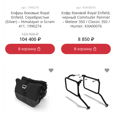
арт.
1990274
арт.
KXA00076
Кофры боковые Royal
Кофр боковой Royal Enfield,
Enfield, Серебристые
черный Commuter Pannier
(Silver) – Himalayan и Scram
– Meteor 350 / Classic 350 /
411, 1990274
Hunter, KXA00076
123 900 ₽
104 400 ₽
8 850 ₽
В корзину
В корзину