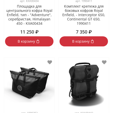
арт.
KXA00434
арт.
1990411
Площадка для
Комплект крепежа для
центрального кофра Royal
боковых кофров Royal
Enfield, тип - "Adventure",
Enfield, - Interceptor 650,
серебристая, Himalayan
Continental GT 650,
450 - KXA00434
1990411
11 250 ₽
7 350 ₽
В корзину
В корзину