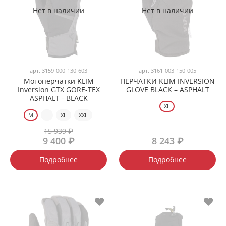
Нет в наличии
Нет в наличии
арт.
3159-000-130-603
арт.
3161-003-150-005
Мотоперчатки KLIM
ПЕРЧАТКИ KLIM INVERSION
Inversion GTX GORE-TEX
GLOVE BLACK – ASPHALT
ASPHALT - BLACK
XL
M
L
XL
XXL
15 939 ₽
9 400 ₽
8 243 ₽
Подробнее
Подробнее