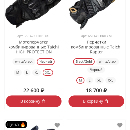
арт.
RST422-BK01-XXL
арт.
RST441-BK03-M
Мотоперчатки
Перчатки
комбинированные Taichi
комбинированные Taichi
HIGH PROTECTION
Raptor
white/black
Черный
Black/Gold
white/black
Черный
M
L
XL
XXL
M
L
XL
XXL
22 600 ₽
18 700 ₽
В корзину
В корзину
Цена 🔥