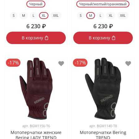
Черный
Черный/желтый/оранжевый
S
M
L
XL
XXL
S
M
L
XL
XXL
6 230 ₽
6 230 ₽
В корзину
В корзину
-17%
-17%
арт.
BGM1156-T6
арт.
BGM1140-T8
Мотоперчатки женские
Мотоперчатки Bering
Bering LADY TREND
TREND