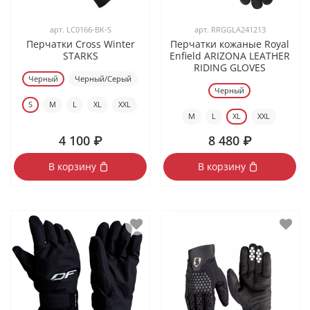
арт.
LC0166-BK-S
арт.
RRGGLA241213
Перчатки Cross Winter
Перчатки кожаные Royal
STARKS
Enfield ARIZONA LEATHER
RIDING GLOVES
Черный
Черный/Серый
Черный
S
M
L
XL
XXL
M
L
XL
XXL
4 100 ₽
8 480 ₽
В корзину
В корзину