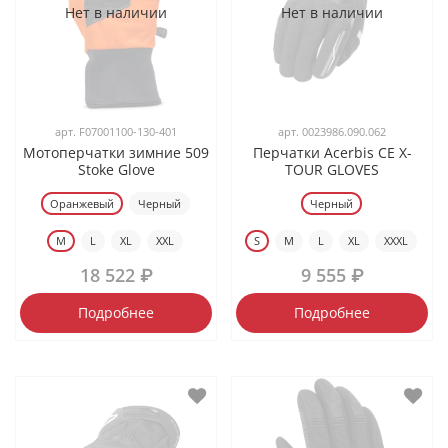
Нет в наличии
Нет в наличии
арт.
F07001100-130-401
арт.
0023986.090.062
Мотоперчатки зимние 509
Перчатки Acerbis CE X-
Stoke Glove
TOUR GLOVES
Оранжевый
Черный
Черный
M
L
XL
XXL
S
M
L
XL
XXXL
18 522 ₽
9 555 ₽
Подробнее
Подробнее