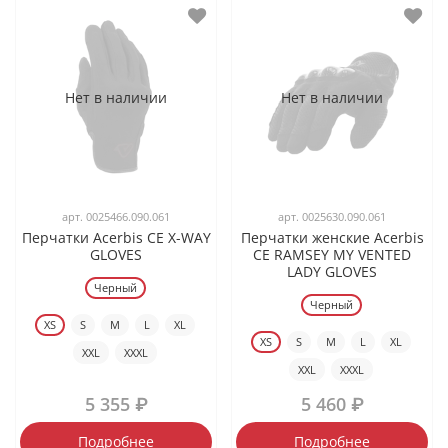
Нет в наличии
Нет в наличии
арт.
0025466.090.061
арт.
0025630.090.061
Перчатки Acerbis CE X-WAY
Перчатки женские Acerbis
GLOVES
CE RAMSEY MY VENTED
LADY GLOVES
Черный
Черный
XS
S
M
L
XL
XS
S
M
L
XL
XXL
XXXL
XXL
XXXL
5 355 ₽
5 460 ₽
Подробнее
Подробнее