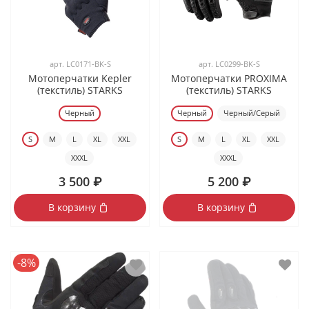
арт.
LC0171-BK-S
арт.
LC0299-BK-S
Мотоперчатки Kepler
Мотоперчатки PROXIMA
(текстиль) STARKS
(текстиль) STARKS
Черный
Черный
Черный/Серый
S
M
L
XL
XXL
S
M
L
XL
XXL
XXXL
XXXL
3 500 ₽
5 200 ₽
В корзину
В корзину
-8%