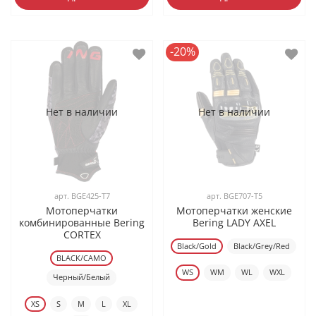
-20%
Нет в наличии
Нет в наличии
арт.
BGE425-T7
арт.
BGE707-T5
Мотоперчатки
Мотоперчатки женские
комбинированные Bering
Bering LADY AXEL
CORTEX
Black/Gold
Black/Grey/Red
BLACK/CAMO
WS
WM
WL
WXL
Черный/Белый
XS
S
M
L
XL