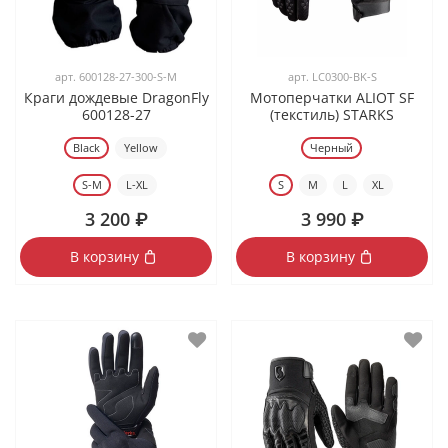
арт.
600128-27-300-S-M
арт.
LC0300-BK-S
Краги дождевые DragonFly
Мотоперчатки ALIOT SF
600128-27
(текстиль) STARKS
Black
Yellow
Черный
S-M
L-XL
S
M
L
XL
3 200 ₽
3 990 ₽
В корзину
В корзину