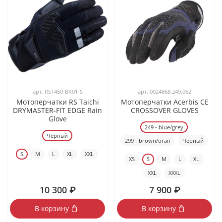
арт.
RST450-BK01-S
арт.
0024868.249.062
Мотоперчатки RS Taichi
Мотоперчатки Acerbis CE
DRYMASTER-FIT EDGE Rain
CROSSOVER GLOVES
Glove
249 - blue/grey
Черный
299 - brown/oran
Черный
S
M
L
XL
XXL
XS
S
M
L
XL
XXL
XXXL
10 300 ₽
7 900 ₽
В корзину
В корзину