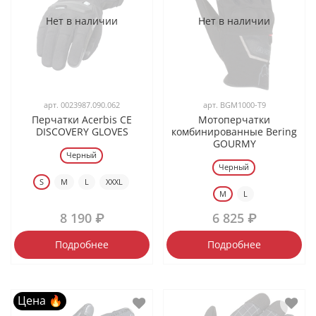
Нет в наличии
Нет в наличии
арт.
0023987.090.062
арт.
BGM1000-T9
Перчатки Acerbis CE
Мотоперчатки
DISCOVERY GLOVES
комбинированные Bering
GOURMY
Черный
Черный
S
M
L
XXXL
M
L
8 190 ₽
6 825 ₽
Подробнее
Подробнее
Цена 🔥