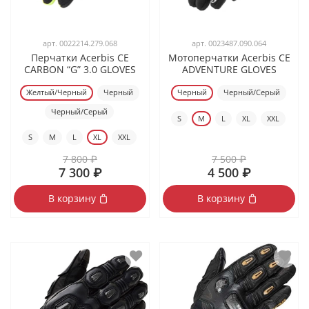
арт.
0022214.279.068
арт.
0023487.090.064
Перчатки Acerbis CE
Мотоперчатки Acerbis CE
CARBON “G” 3.0 GLOVES
ADVENTURE GLOVES
Желтый/Черный
Черный
Черный
Черный/Серый
Черный/Серый
S
M
L
XL
XXL
S
M
L
XL
XXL
7 800 ₽
7 500 ₽
7 300 ₽
4 500 ₽
В корзину
В корзину