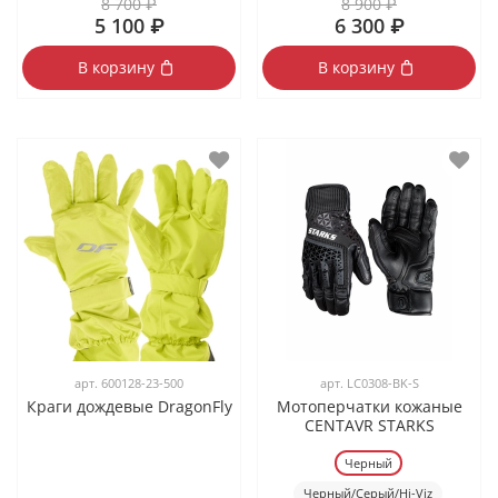
8 700 ₽
8 900 ₽
5 100 ₽
6 300 ₽
В корзину
В корзину
арт.
600128-23-500
арт.
LC0308-BK-S
Краги дождевые DragonFly
Мотоперчатки кожаные
CENTAVR STARKS
Черный
Черный/Серый/Hi-Viz