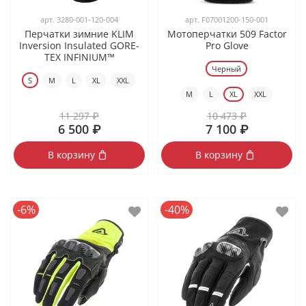
арт.
3280-001-120-004
арт.
F07001200-150-001
Перчатки зимние KLIM
Мотоперчатки 509 Factor
Inversion Insulated GORE-
Pro Glove
TEX INFINIUM™
Черный
S
M
L
XL
XXL
M
L
XL
XXL
11 297 ₽
10 473 ₽
6 500 ₽
7 100 ₽
В корзину
В корзину
-6%
-40%