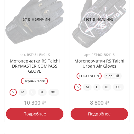
Нет в наличии
Нет в наличии
арт.
RST451-BK01-S
арт.
RST462-BK41-S
Мотоперчатки RS Taichi
Мотоперчатки RS Taichi
DRYMASTER COMPASS
Urban Air Gloves
GLOVE
LOGO NEON
Черный
Черный/Хаки
S
M
L
XL
XXL
S
M
L
XL
XXL
10 300 ₽
8 800 ₽
Подробнее
Подробнее