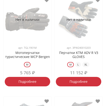
Нет в наличии
Нет в наличии
арт.
TGL1901M
арт.
3PW240010203
Мотоперчатки
Перчатки KTM ADV R V3
туристические MCP Bergen
GLOVES
M
M
L
XL
5 765 ₽
11 152 ₽
Подробнее
Подробнее