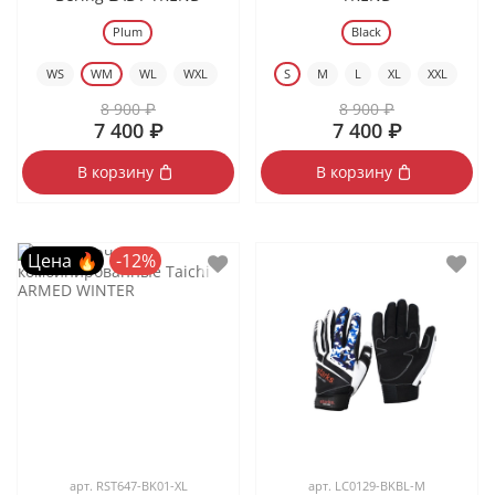
Plum
Black
WS
WM
WL
WXL
S
M
L
XL
XXL
8 900 ₽
8 900 ₽
7 400 ₽
7 400 ₽
В корзину
В корзину
Цена 🔥
-12%
арт.
RST647-BK01-XL
арт.
LC0129-BKBL-M