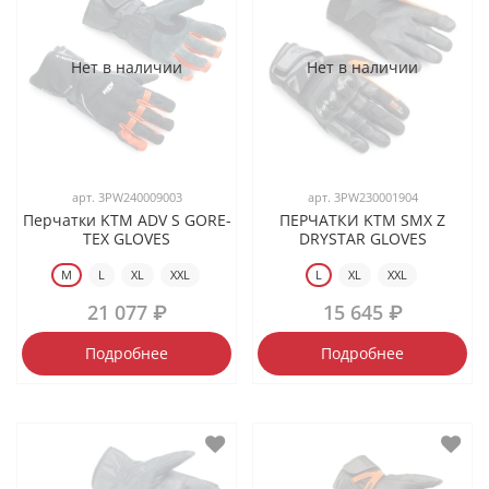
Нет в наличии
Нет в наличии
арт.
3PW240009003
арт.
3PW230001904
Перчатки KTM ADV S GORE-
ПЕРЧАТКИ KTM SMX Z
TEX GLOVES
DRYSTAR GLOVES
M
L
XL
XXL
L
XL
XXL
21 077 ₽
15 645 ₽
Подробнее
Подробнее