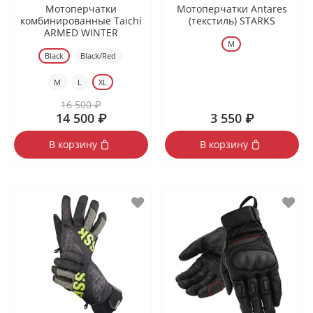
Мотоперчатки
Мотоперчатки Antares
комбинированные Taichi
(текстиль) STARKS
ARMED WINTER
M
Black
Black/Red
M
L
XL
16 500 ₽
14 500 ₽
3 550 ₽
В корзину
В корзину