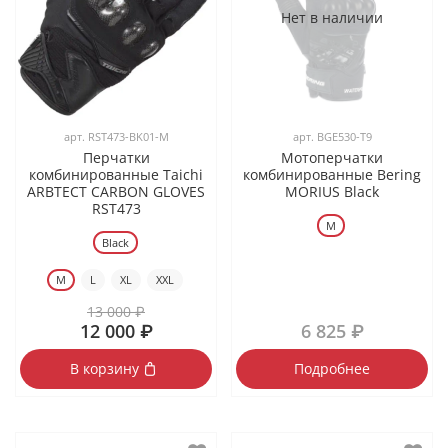
Нет в наличии
арт.
RST473-BK01-M
арт.
BGE530-T9
Перчатки
Мотоперчатки
комбинированные Taichi
комбинированные Bering
ARBTECT CARBON GLOVES
MORIUS Black
RST473
M
Black
M
L
XL
XXL
13 000 ₽
12 000 ₽
6 825 ₽
В корзину
Подробнее