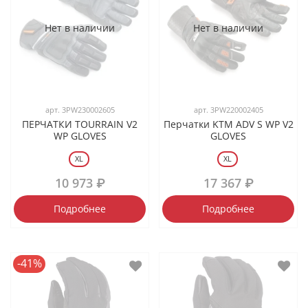
Нет в наличии
Нет в наличии
арт.
3PW230002605
арт.
3PW220002405
ПЕРЧАТКИ TOURRAIN V2
Перчатки KTM ADV S WP V2
WP GLOVES
GLOVES
XL
XL
10 973 ₽
17 367 ₽
Подробнее
Подробнее
-41%