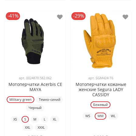
-41%
-29%
арт.
0024870.582.062
арт.
SGM424-T6
Мотоперчатки Acerbis CE
Мотоперчатки кожаные
MAYA
женские Segura LADY
CASSIDY
Military green
Темно-синий
Бежевый
Черный
WS
WM
WL
XS
S
M
L
XL
XXL
XXXL