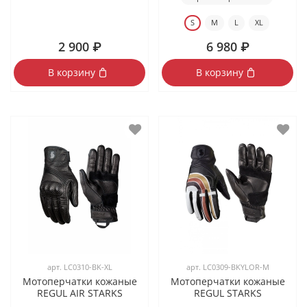
S
M
L
XL
2 900 ₽
6 980 ₽
В корзину
В корзину
арт.
LC0310-BK-XL
арт.
LC0309-BKYLOR-M
Мотоперчатки кожаные
Мотоперчатки кожаные
REGUL AIR STARKS
REGUL STARKS