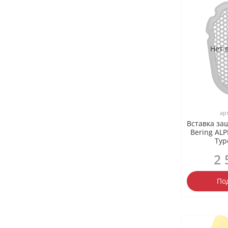
Нет 
ар
Вставка за
Bering AL
Typ
2 
По