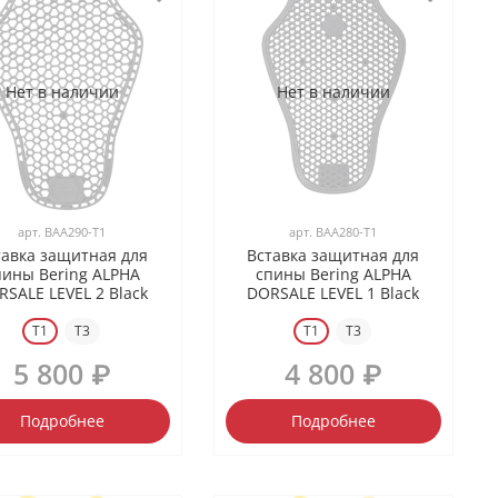
Нет в наличии
Нет в наличии
арт.
BAA290-T1
арт.
BAA280-T1
тавка защитная для
Вставка защитная для
пины Bering ALPHA
спины Bering ALPHA
RSALE LEVEL 2 Black
DORSALE LEVEL 1 Black
T1
T3
T1
T3
5 800 ₽
4 800 ₽
Подробнее
Подробнее