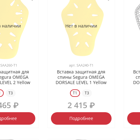
в наличии
Нет в наличии
.
SAA260-T1
арт.
SAA240-T1
 защитная для
Вставка защитная для
Вс
egura OMEGA
спины Segura OMEGA
с
LEVEL 2 Yellow
DORSALE LEVEL 1 Yellow
DO
1
T3
T1
T3
465 ₽
2 415 ₽
дробнее
Подробнее