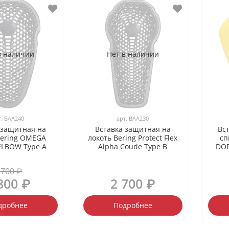
в наличии
Нет в наличии
т.
BAA240
арт.
BAA230
 защитная на
Вставка защитная на
Вс
Bering OMEGA
локоть Bering Protect Flex
сп
LBOW Type A
Alpha Coude Type B
DOR
 700 ₽
800 ₽
2 700 ₽
дробнее
Подробнее