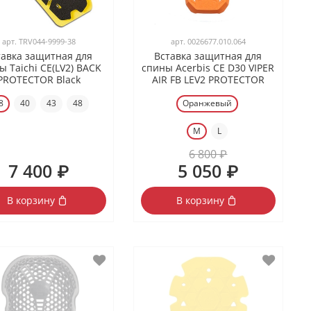
арт.
TRV044-9999-38
арт.
0026677.010.064
тавка защитная для
Вставка защитная для
ы Taichi CE(LV2) BACK
спины Acerbis CE D30 VIPER
PROTECTOR Black
AIR FB LEV2 PROTECTOR
8
40
43
48
Оранжевый
M
L
6 800 ₽
7 400 ₽
5 050 ₽
В корзину
В корзину