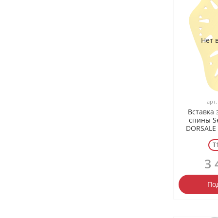
Нет 
арт
Вставка
спины S
DORSALE 
T
3 
По