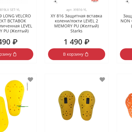
819LV SET-YL
арт.
XY816-YL
19 LONG VELCRO
XY 816 Защитная вставка
Защ
КТ ВСТАВОК
колени/локти LEVEL 2
NON 
еличенная LEVEL
MEMORY PU (Желтый)
 PU (Желтый)
Starks
490 ₽
1 490 ₽
орзину
В корзину