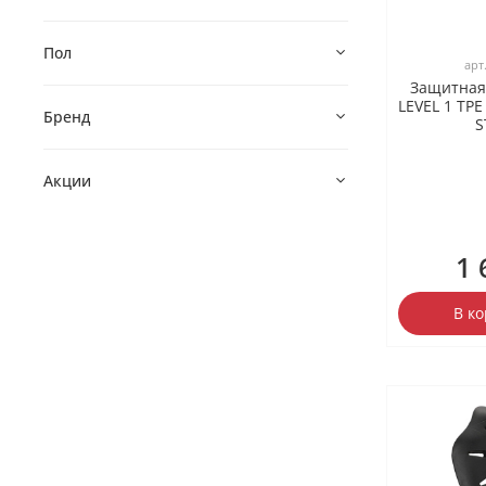
Пол
арт
Защитная
LEVEL 1 TPE
Бренд
S
Акции
1 
В к