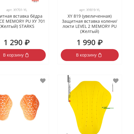
арт.
XY701-YL
арт.
XY819-YL
итная вставка бёдра
XY 819 (увеличенная)
CE MEMORY PU XY 701
Защитная вставка колени/
(Желтый) STARKS
локти LEVEL 2 MEMORY PU
(Желтый)
1 290 ₽
1 990 ₽
В корзину
В корзину