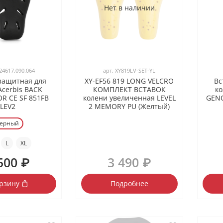
Нет в наличии
24617.090.064
арт.
XY819LV-SET-YL
 защитная для
XY-EF56 819 LONG VELCRO
Вс
Acerbis BACK
КОМПЛЕКТ ВСТАВОК
ко
R CE SF 851FB
колени увеличенная LEVEL
GENO
LEV2
2 MEMORY PU (Желтый)
ерный
L
XL
500 ₽
3 490 ₽
орзину
Подробнее