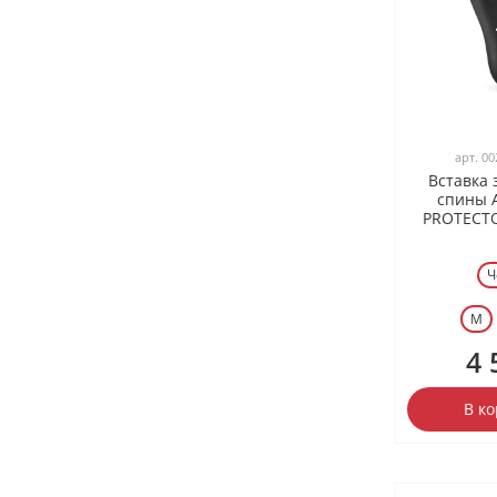
арт.
00
Вставка
спины 
PROTECTO
Ч
M
4 
В к