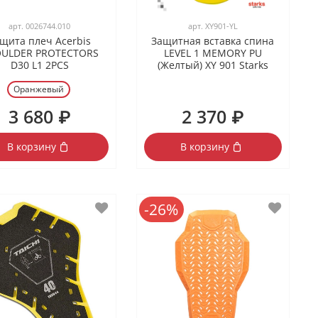
арт.
0026744.010
арт.
XY901-YL
щита плеч Acerbis
Защитная вставка спина
ULDER PROTECTORS
LEVEL 1 MEMORY PU
D30 L1 2PCS
(Желтый) XY 901 Starks
Оранжевый
3 680 ₽
2 370 ₽
В корзину
В корзину
-26%