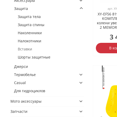
Аксессуары
Защита
арт.
XY
XY-EF56 8
Защита тела
КОМПЛЕ
колени ув
Защита спины
2 MEMORY
Наколенники
3 
Налокотники
В к
Вставки
Шорты защитные
Джерси
Термобелье
Casual
Для гидроциклов
Мото аксессуары
Запчасти