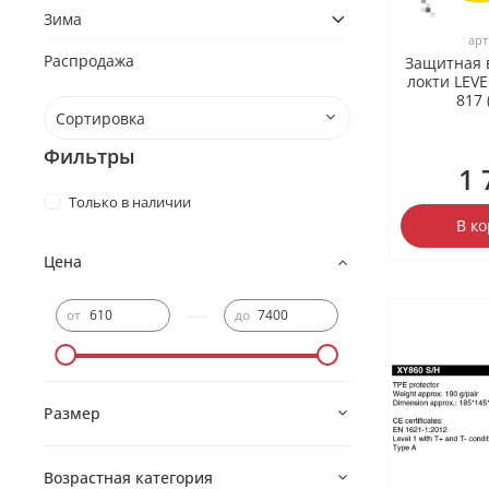
Зима
арт
Распродажа
Защитная 
локти LEV
817
Фильтры
1 
Только в наличии
В к
Цена
—
от
до
Размер
Возрастная категория