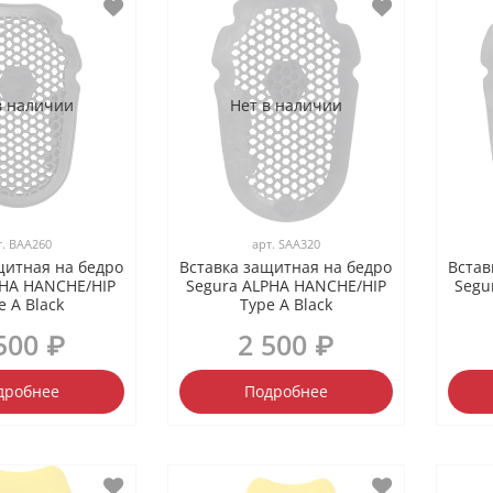
в наличии
Нет в наличии
т.
BAA260
арт.
SAA320
щитная на бедро
Вставка защитная на бедро
Встав
PHA HANCHE/HIP
Segura ALPHA HANCHE/HIP
Segu
e A Black
Type A Black
500 ₽
2 500 ₽
дробнее
Подробнее