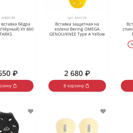
.
XY860-BK
арт.
BAA170
 вставка бёдра
Вставка защитная на
Вс
 (Чёрный) XY 860
колено Bering OMEGA
спин
TARKS
GENOU/KNEE Type A Yellow
3
650 ₽
2 680 ₽
орзину
В корзину