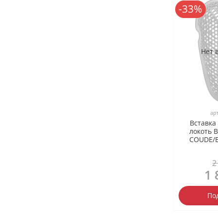
-33%
Нет 
ар
Вставка
локоть 
COUDE/E
2
1 
По