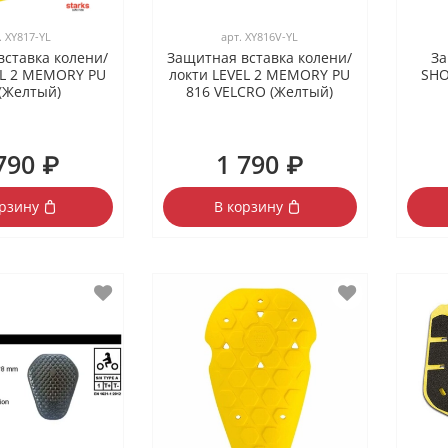
.
XY817-YL
арт.
XY816V-YL
вставка колени/
Защитная вставка колени/
За
EL 2 MEMORY PU
локти LEVEL 2 MEMORY PU
SHO
 (Желтый)
816 VELCRO (Желтый)
790 ₽
1 790 ₽
орзину
В корзину