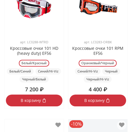
арт.
LC0288-WTRD
арт.
LC0283-ORBK
Кроссовые очки 101 HD
Кроссовые очки 101 RPM
(heavy duty) EF56
EF56
Белый/Красный
Оранжевый/Черный
Белый/Синий
Синий/Hi-Viz
Синий/Hi-Viz
Черный
Черный/Белый
Черный/Hi-Viz
7 200 ₽
4 400 ₽
В корзину
В корзину
-10%