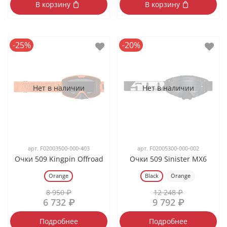
В корзину
В корзину
-25%
-20%
Нет в наличии
Нет в наличии
арт.
F02003500-000-403
арт.
F02005300-000-002
Очки 509 Kingpin Offroad
Очки 509 Sinister MX6
Orange
Black
Orange
8 950 ₽
12 248 ₽
6 732 ₽
9 792 ₽
Подробнее
Подробнее