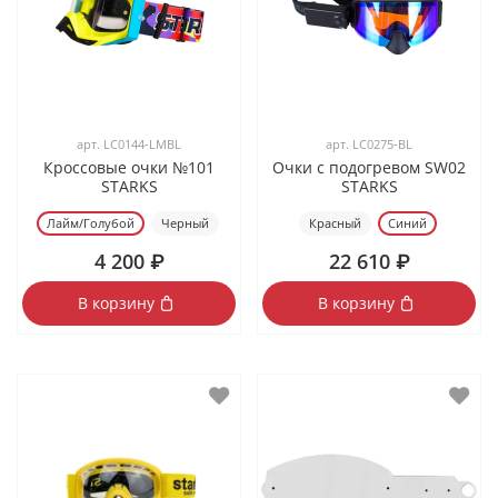
арт.
LC0144-LMBL
арт.
LC0275-BL
Кроссовые очки №101
Очки с подогревом SW02
STARKS
STARKS
Лайм/Голубой
Черный
Красный
Синий
4 200 ₽
22 610 ₽
В корзину
В корзину