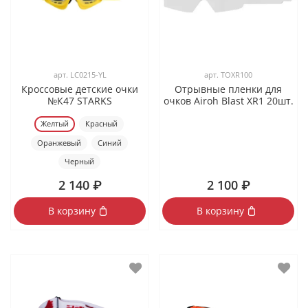
арт.
LC0215-YL
арт.
TOXR100
Кроссовые детские очки
Отрывные пленки для
№К47 STARKS
очков Airoh Blast XR1 20шт.
Желтый
Красный
Оранжевый
Синий
Черный
2 140 ₽
2 100 ₽
В корзину
В корзину