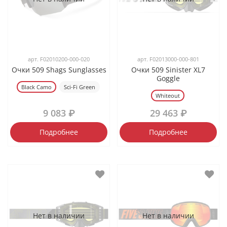
арт.
F02010200-000-020
арт.
F02013000-000-801
Очки 509 Shags Sunglasses
Очки 509 Sinister XL7
Goggle
Black Camo
Sci-Fi Green
Whiteout
9 083 ₽
29 463 ₽
Подробнее
Подробнее
Нет в наличии
Нет в наличии