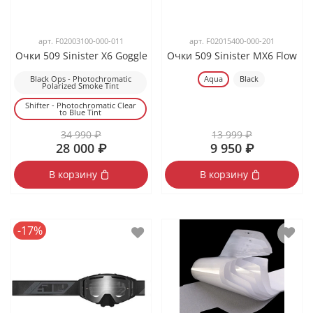
арт.
F02003100-000-011
арт.
F02015400-000-201
Очки 509 Sinister X6 Goggle
Очки 509 Sinister MX6 Flow
Black Ops - Photochromatic
Aqua
Black
Polarized Smoke Tint
Shifter - Photochromatic Clear
to Blue Tint
34 990 ₽
13 999 ₽
28 000 ₽
9 950 ₽
В корзину
В корзину
-17%