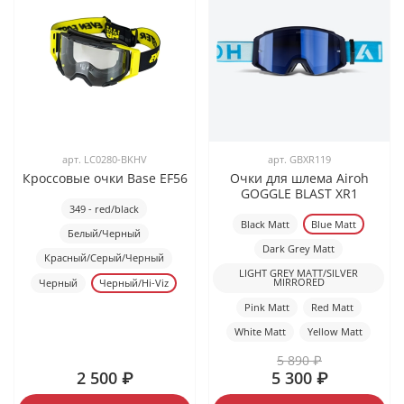
арт.
LC0280-BKHV
арт.
GBXR119
Кроссовые очки Base EF56
Очки для шлема Airoh
GOGGLE BLAST XR1
349 - red/black
Black Matt
Blue Matt
Белый/Черный
Dark Grey Matt
Красный/Серый/Черный
LIGHT GREY MATT/SILVER
MIRRORED
Черный
Черный/Hi-Viz
Pink Matt
Red Matt
White Matt
Yellow Matt
5 890 ₽
2 500 ₽
5 300 ₽