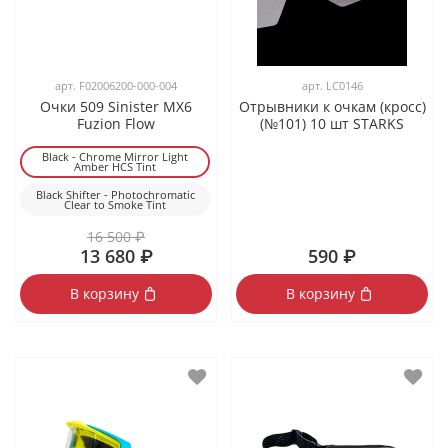
арт.
F02006200-000-004
арт.
LC0146
Очки 509 Sinister MX6
Отрывники к очкам (кросс)
Fuzion Flow
(№101) 10 шт STARKS
Black - Chrome Mirror Light
Amber HCS Tint
Black Shifter - Photochromatic
Clear to Smoke Tint
16 500 ₽
13 680 ₽
590 ₽
В корзину
В корзину