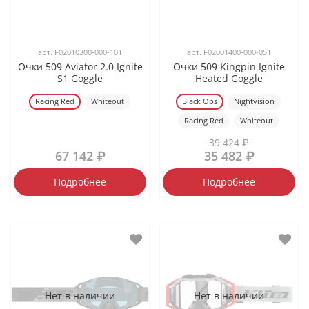
арт.
F02010300-000-101
арт.
F02001400-000-051
Очки 509 Aviator 2.0 Ignite
Очки 509 Kingpin Ignite
S1 Goggle
Heated Goggle
Racing Red
Whiteout
Black Ops
Nightvision
Racing Red
Whiteout
39 424 ₽
67 142 ₽
35 482 ₽
Подробнее
Подробнее
Нет в наличии
Нет в наличии