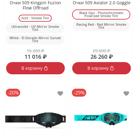
Очки 509 Kingpin Fuzion
Очки 509 Aviator 2.0 Goggle
Flow Offroad
Black Ops - Photochromatic
Polarized Smoke Tint
Acid - Smoke Tint
Racing Red - Red Mirror Smoke
Ultraviolet - UV Mirror Smoke
Tint
Tint
White - El Dorado Mirror Sunset
Tint
15 200 ₽
29 600 ₽
11 016 ₽
26 260 ₽
В корзину
В корзину
-20%
-29%