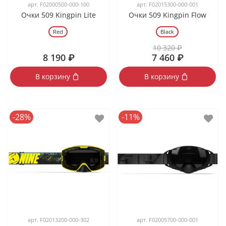
арт.
F02000500-000-100
арт.
F02015300-000-001
Очки 509 Kingpin Lite
Очки 509 Kingpin Flow
Red
Black
10 320 ₽
8 190 ₽
7 460 ₽
В корзину
В корзину
-28%
-11%
арт.
F02013200-000-302
арт.
F02005700-000-001