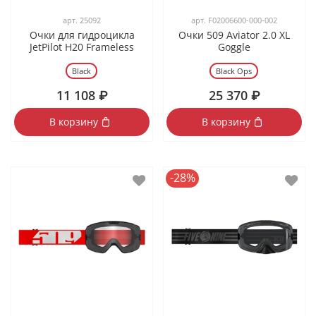
арт.
25092
арт.
F02006600-000-002
Очки для гидроцикла
Очки 509 Aviator 2.0 XL
JetPilot H20 Frameless
Goggle
Black
Black Ops
11 108 ₽
25 370 ₽
В корзину
В корзину
-28%