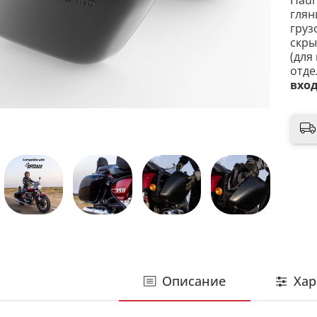
Haul
глян
груз
скры
(для
отде
вход
Описание
Хар