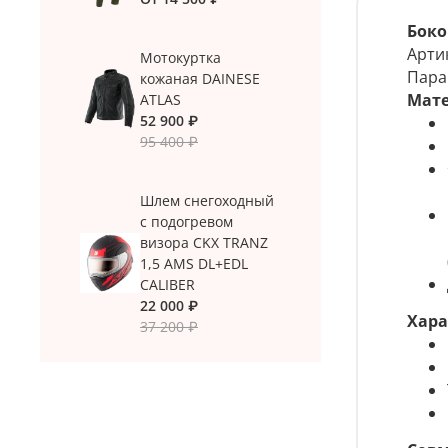
Боко
Арти
Мотокуртка
Пара
кожаная DAINESE
Мате
ATLAS
52 900 ₽
95 400 ₽
Шлем снегоходный
с подогревом
визора CKX TRANZ
1,5 AMS DL+EDL
CALIBER
22 000 ₽
Хара
37 200 ₽