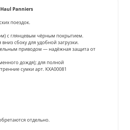
Haul Panniers
ских поездок.
ом) с глянцевым чёрным покрытием.
вниз сбоку для удобной загрузки.
абельным приводом — надёжная защита от
менного дождя); для полной
тренние сумки арт. KXA00081
обретаются отдельно.