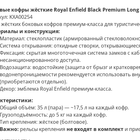
вые кофры жёсткие Royal Enfield Black Premium Long 
кул: KXA00254
 жёстких боковых кофров премиум-класса для туристиче
риалы и конструкция:
Материал: стеклопластик (армированный стекловолокн
Система открывания: откидные створки, открывающиеся 
Фиксация: скрытая многоточечная система замков с к
несанкционированного доступа.
Водозащита: водостойкие (защита от брызг и кратковре
водонепроницаемости рекомендуется использовать вну
(приобретаются отдельно).
Декор: эмблема Royal Enfield премиум-класса.
ктеристики:
Общий объём: 35 л (пара) — ~17,5 л на каждый кофр.
Грузоподъёмность: до 5 кг на каждый кофр.
Тип крепления: жёсткое (болтовое).
Важно:
рельсы крепления
не входят в комплект
и при