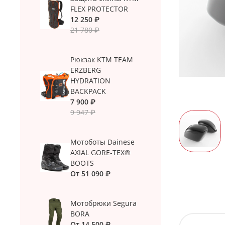
FLEX PROTECTOR
12 250 ₽
21 780 ₽
Рюкзак KTM TEAM
ERZBERG
HYDRATION
BACKPACK
7 900 ₽
9 947 ₽
Мотоботы Dainese
AXIAL GORE-TEX®
BOOTS
От
51 090 ₽
Мотобрюки Segura
BORA
От
14 500 ₽