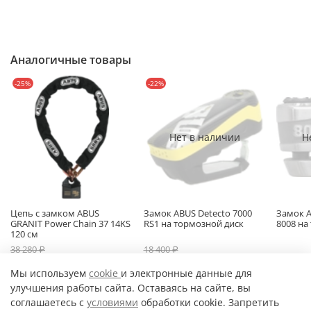
Аналогичные товары
-25%
-22%
Нет в наличии
Н
Цепь с замком ABUS
Замок ABUS Detecto 7000
Замок A
GRANIT Power Chain 37 14KS
RS1 на тормозной диск
8008 на
120 см
38 280 ₽
18 400 ₽
28 900 ₽
14 375 ₽
30 07
Мы используем
cookie
и электронные данные для
улучшения работы сайта. Оставаясь на сайте, вы
соглашаетесь с
условиями
обработки cookie. Запретить