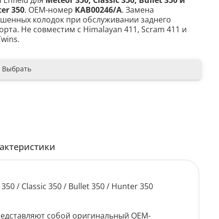
 Enfield для
Meteor 350, Classic 350, Bullet 350 и
er 350
. OEM-номер
KAB00246/A
. Замена
шенных колодок при обслуживании заднего
орта. Не совместим с Himalayan 411, Scram 411 и
Twins.
Выбрать
актеристики
0 / Classic 350 / Bullet 350 / Hunter 350
представляют собой оригинальный OEM-