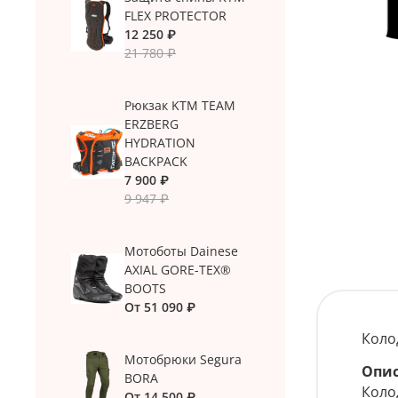
FLEX PROTECTOR
12 250 ₽
21 780 ₽
Рюкзак KTM TEAM
ERZBERG
HYDRATION
BACKPACK
7 900 ₽
9 947 ₽
Мотоботы Dainese
AXIAL GORE-TEX®
BOOTS
От
51 090 ₽
Колод
Мотобрюки Segura
Опи
BORA
Коло
От
14 500 ₽