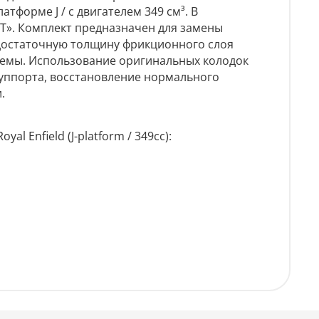
атформе J / с двигателем 349 см³. В
T»
. Комплект предназначен для замены
достаточную толщину фрикционного слоя
темы
. Использование оригинальных колодок
уппорта, восстановление нормального
и
.
 Enfield (J-platform / 349cc):