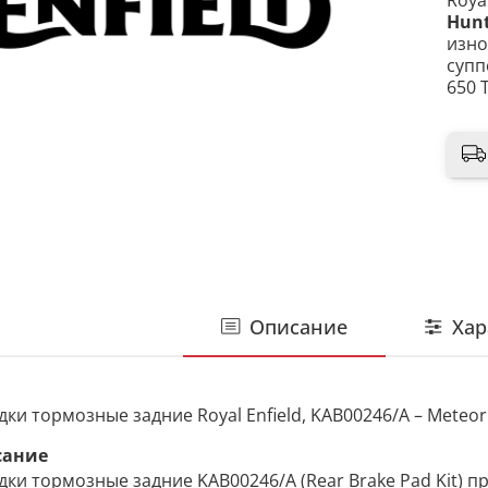
Royal
Hunt
изно
супп
650 
Описание
Хар
ки тормозные задние Royal Enfield, KAB00246/A – Meteor 35
сание
дки тормозные задние KAB00246/A (Rear Brake Pad Kit) 