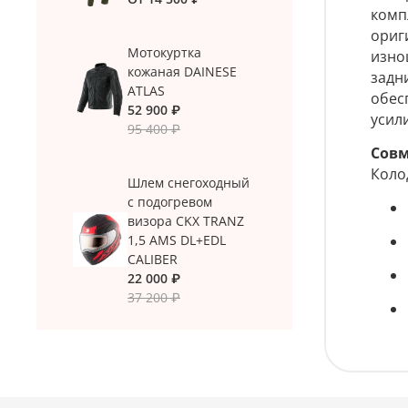
компл
ориг
Мотокуртка
изно
кожаная DAINESE
задн
ATLAS
обес
52 900 ₽
усил
95 400 ₽
Совм
Коло
Шлем снегоходный
с подогревом
визора CKX TRANZ
1,5 AMS DL+EDL
CALIBER
22 000 ₽
37 200 ₽