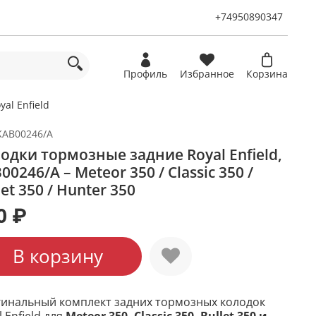
+74950890347
Профиль
Избранное
Корзина
yal Enfield
KAB00246/A
одки тормозные задние Royal Enfield,
00246/A – Meteor 350 / Classic 350 /
let 350 / Hunter 350
0 ₽
В корзину
инальный комплект задних тормозных колодок