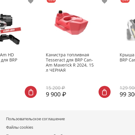
-35%
-24%
-Am HD
Канистра топливная
Крыша 
 для BRP
Tesseract для BRP Can-
BRP Ca
Am Maverick R 2024, 15
л ЧЕРНАЯ
15 200 ₽
129 90
9 900 ₽
99 30
Пользовательское соглашение
Файлы cookies