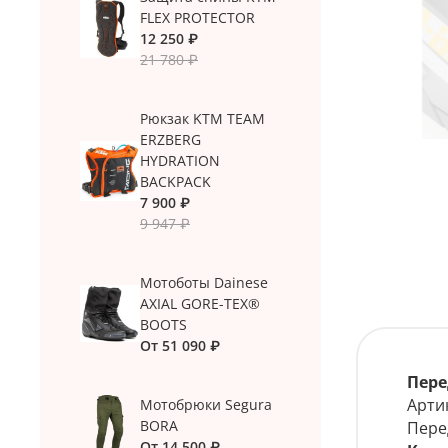
FLEX PROTECTOR
12 250 ₽
21 780 ₽
Рюкзак KTM TEAM
ERZBERG
HYDRATION
BACKPACK
7 900 ₽
9 947 ₽
Мотоботы Dainese
AXIAL GORE-TEX®
BOOTS
От
51 090 ₽
Пере
Арти
Мотобрюки Segura
BORA
Пере
От
14 500 ₽