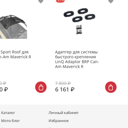
-21%
Sport Roof для
Адаптер для системы
Ф
n-Am Maverick R
быстрого крепления
в
LinQ Adaptor BRP Can-
S
Am Maverick R
H
M
0 ₽
7 800 ₽
1
0 ₽
6 161 ₽
6
Каталог
Личный кабинет
Мото блог
Избранное