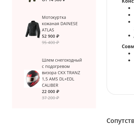
Конс
Мотокуртка
кожаная DAINESE
ATLAS
52 900 ₽
95 400 ₽
Совм
Шлем снегоходный
с подогревом
визора CKX TRANZ
1,5 AMS DL+EDL
CALIBER
22 000 ₽
37 200 ₽
Сопутст