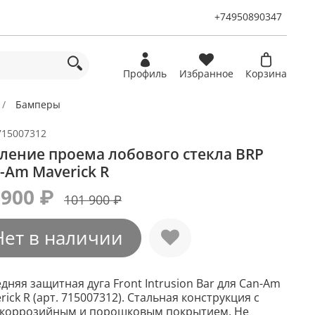
+74950890347
Профиль
Избранное
Корзина
Бамперы
715007312
ление проема лобового стекла BRP
-Am Maverick R
 900 ₽
101 900 ₽
Нет в наличии
дняя защитная дуга Front Intrusion Bar для Can-Am
rick R (арт. 715007312). Стальная конструкция с
коррозийным и порошковым покрытием. Не