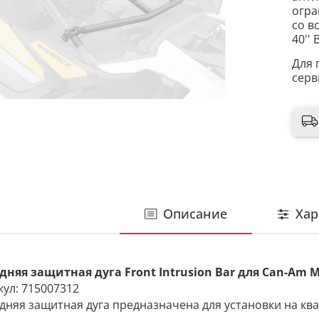
огра
со в
40'' 
Для 
серв
Описание
Хар
дняя защитная дуга Front Intrusion Bar для Can-Am M
кул: 715007312
дняя защитная дуга предназначена для установки на ква