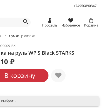
+74950890347
Профиль
Избранное
Корзина
ы
Сумки, рюкзаки
LC0009-BK
ка на руль WP S Black STARKS
610 ₽
В корзину
Выбрать