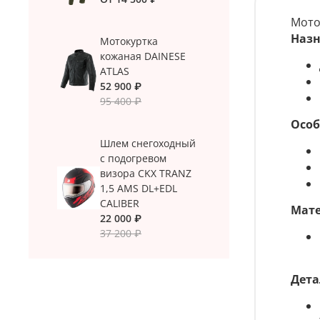
Мото
Назн
Мотокуртка
кожаная DAINESE
ATLAS
52 900 ₽
95 400 ₽
Особ
Шлем снегоходный
с подогревом
визора CKX TRANZ
1,5 AMS DL+EDL
CALIBER
Мате
22 000 ₽
37 200 ₽
Дета