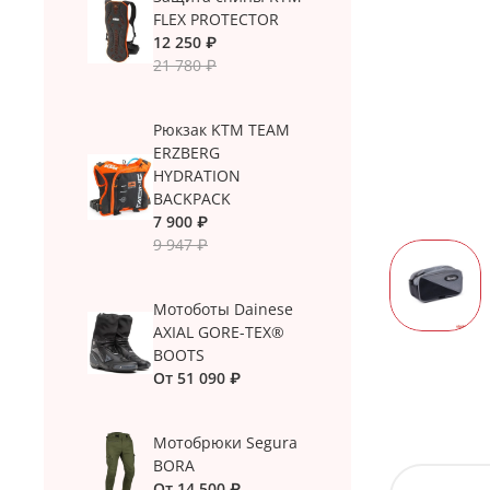
FLEX PROTECTOR
12 250 ₽
21 780 ₽
Рюкзак KTM TEAM
ERZBERG
HYDRATION
BACKPACK
7 900 ₽
9 947 ₽
Мотоботы Dainese
AXIAL GORE-TEX®
BOOTS
От
51 090 ₽
Мотобрюки Segura
BORA
От
14 500 ₽