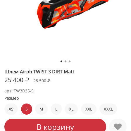
Шлем Airoh TWIST 3 DIRT Matt
25 400 ₽
28 500 ₽
арт.
TW3D35-S
Размер
XS
S
M
L
XL
XXL
XXXL
В корзину