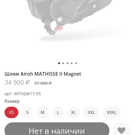
Шлем Airoh MATHISSE II Magnet
34 900 ₽
37 000 ₽
арт.
MTH2M17-XS
Размер
XS
S
M
L
XL
XXL
XXXL
Нет в наличии