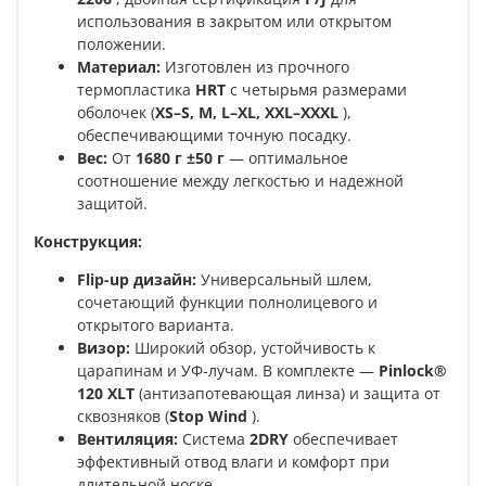
использования в закрытом или открытом
положении.
Материал:
Изготовлен из прочного
термопластика
HRT
с четырьмя размерами
оболочек (
XS–S, M, L–XL, XXL–XXXL
),
обеспечивающими точную посадку.
Вес:
От
1680 г ±50 г
— оптимальное
соотношение между легкостью и надежной
защитой.
Конструкция:
Flip-up дизайн:
Универсальный шлем,
сочетающий функции полнолицевого и
открытого варианта.
Визор:
Широкий обзор, устойчивость к
царапинам и УФ-лучам. В комплекте —
Pinlock®
120 XLT
(антизапотевающая линза) и защита от
сквозняков (
Stop Wind
).
Вентиляция:
Система
2DRY
обеспечивает
эффективный отвод влаги и комфорт при
длительной носке.