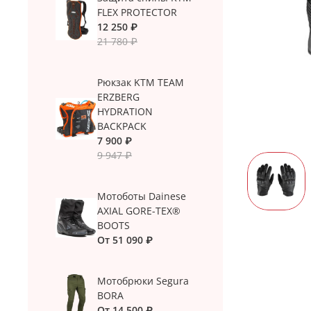
FLEX PROTECTOR
12 250 ₽
21 780 ₽
Рюкзак KTM TEAM
ERZBERG
HYDRATION
BACKPACK
7 900 ₽
9 947 ₽
Мотоботы Dainese
AXIAL GORE-TEX®
BOOTS
От
51 090 ₽
Мотобрюки Segura
BORA
От
14 500 ₽