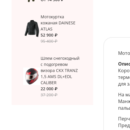
Мотокуртка
кожаная DAINESE
ATLAS
52 900 ₽
95 400 ₽
Мото
Шлем снегоходный
Опи
с подогревом
Коро
визора CKX TRANZ
1,5 AMS DL+EDL
терм
CALIBER
для 
22 000 ₽
На м
37 200 ₽
Манж
паль
Перч
Пред