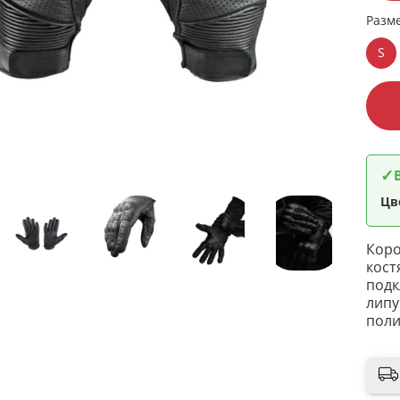
Разм
S
✓
Цв
Коро
кост
подк
липу
поли