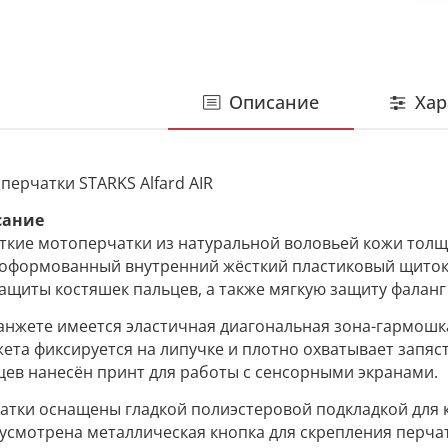
Описание
Хар
перчатки STARKS Alfard AIR
сание
ткие мотоперчатки из натуральной воловьей кожи толщ
оформованный внутренний жёсткий пластиковый щиток
защиты костяшек пальцев, а также мягкую защиту фаланг
анжете имеется эластичная диагональная зона-гармошк
ета фиксируется на липучке и плотно охватывает запяст
цев нанесён принт для работы с сенсорными экранами.
атки оснащены гладкой полиэстеровой подкладкой для к
усмотрена металлическая кнопка для скрепления перча