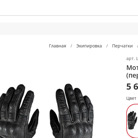
Главная
Экипировка
Перчатки
арт.
Мот
(пе
5 
Цвет