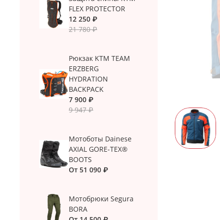
FLEX PROTECTOR
12 250 ₽
21 780 ₽
Рюкзак KTM TEAM
ERZBERG
HYDRATION
BACKPACK
7 900 ₽
9 947 ₽
Мотоботы Dainese
AXIAL GORE-TEX®
BOOTS
От
51 090 ₽
Мотобрюки Segura
BORA
От
14 500 ₽