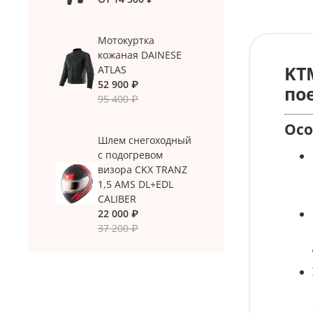
Мотокуртка
кожаная DAINESE
KT
ATLAS
52 900 ₽
по
95 400 ₽
Осо
Шлем снегоходный
с подогревом
визора CKX TRANZ
1,5 AMS DL+EDL
CALIBER
22 000 ₽
37 200 ₽