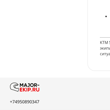
KTM 
экип
ситу
+74950890347