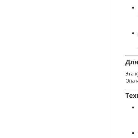
Для
Эта 
Она 
Тех