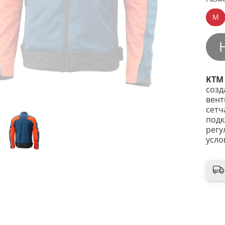
M
KTM 
созд
вент
сетч
подк
регу
усло