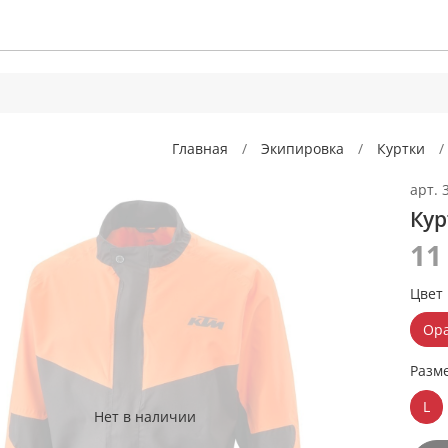
Главная
Экипировка
Куртки
арт.
Кур
11
Цвет
Ор
Разм
L
Нет в наличии