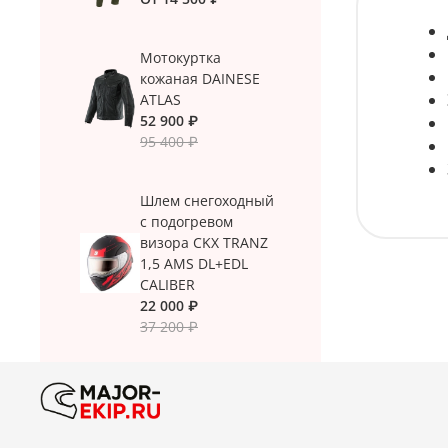
Мотокуртка
кожаная DAINESE
ATLAS
52 900 ₽
95 400 ₽
Шлем снегоходный
с подогревом
визора CKX TRANZ
1,5 AMS DL+EDL
CALIBER
22 000 ₽
37 200 ₽