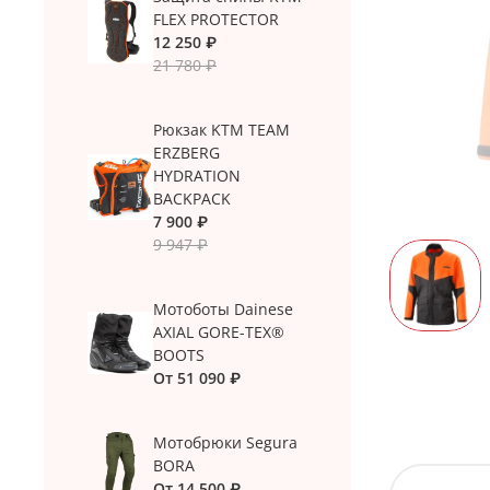
FLEX PROTECTOR
12 250 ₽
21 780 ₽
Рюкзак KTM TEAM
ERZBERG
HYDRATION
BACKPACK
7 900 ₽
9 947 ₽
Мотоботы Dainese
AXIAL GORE-TEX®
BOOTS
От
51 090 ₽
Мотобрюки Segura
BORA
От
14 500 ₽