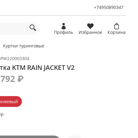
+74950890347
Профиль
Избранное
Корзина
Куртки туринговые
3PW220003304
тка KTM RAIN JACKET V2
 792 ₽
анжевый
ер