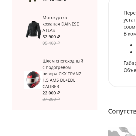
Пере
Мотокуртка
уста
кожаная DAINESE
совм
ATLAS
В ко
52 900 ₽
95 400 ₽
Шлем снегоходный
Габа
с подогревом
Объе
визора CKX TRANZ
1,5 AMS DL+EDL
CALIBER
22 000 ₽
37 200 ₽
Сопутст