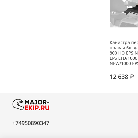
Канистра пе
правая 6л. д
800 HO EPS 
EPS LTD/1000
NEW/1000 EP
12 638 ₽
+74950890347