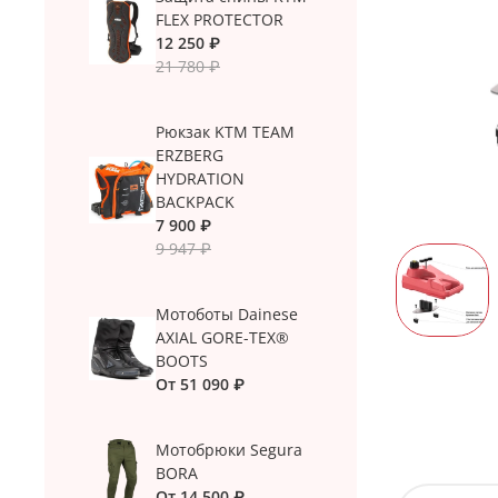
FLEX PROTECTOR
12 250 ₽
21 780 ₽
Рюкзак KTM TEAM
ERZBERG
HYDRATION
BACKPACK
7 900 ₽
9 947 ₽
Мотоботы Dainese
AXIAL GORE-TEX®
BOOTS
От
51 090 ₽
Мотобрюки Segura
BORA
От
14 500 ₽