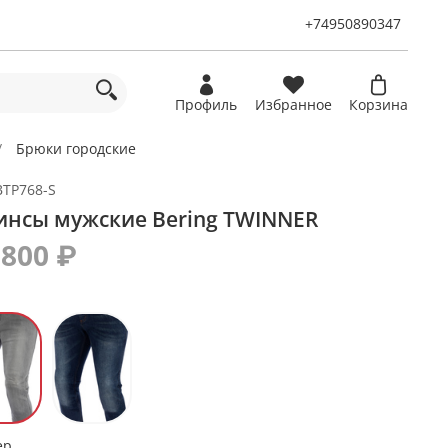
+74950890347
Профиль
Избранное
Корзина
Брюки городские
BTP768-S
нсы мужские Bering TWINNER
 800 ₽
ер