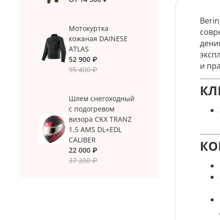
Beri
Мотокуртка
совр
кожаная DAINESE
дени
ATLAS
эксп
52 900 ₽
и пр
95 400 ₽
КЛ
Шлем снегоходный
с подогревом
визора CKX TRANZ
1,5 AMS DL+EDL
CALIBER
КО
22 000 ₽
37 200 ₽