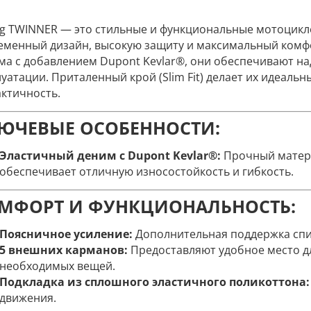
ng TWINNER — это стильные и функциональные мотоцикл
еменный дизайн, высокую защиту и максимальный комфо
ма с добавлением Dupont Kevlar®, они обеспечивают н
луатации. Приталенный крой (Slim Fit) делает их идеальн
актичность.
ЮЧЕВЫЕ ОСОБЕННОСТИ:
Эластичный деним с Dupont Kevlar®:
Прочный матер
обеспечивает отличную износостойкость и гибкость.
МФОРТ И ФУНКЦИОНАЛЬНОСТЬ:
Поясничное усиление:
Дополнительная поддержка спи
5 внешних карманов:
Предоставляют удобное место дл
необходимых вещей.
Подкладка из сплошного эластичного поликоттона
движения.