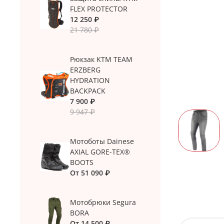
FLEX PROTECTOR
12 250 ₽
21 780 ₽
Рюкзак KTM TEAM
ERZBERG
HYDRATION
BACKPACK
7 900 ₽
9 947 ₽
Мотоботы Dainese
AXIAL GORE-TEX®
BOOTS
От
51 090 ₽
Мотобрюки Segura
BORA
От
14 500 ₽