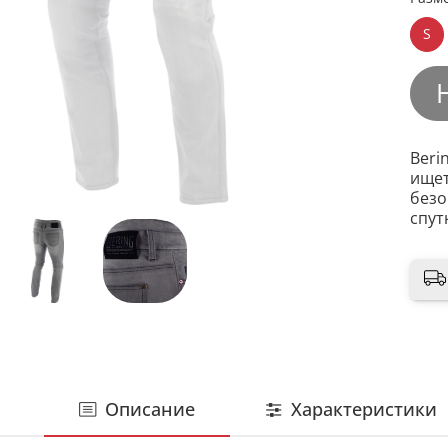
S
Beri
ищет
безо
спут
Описание
Характеристики