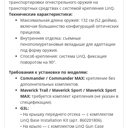
транспортировки огнестрельного оружия на
транспортных средствах с системой крепления LinQ.
Технические характеристики:
Максимальная длина оружия: 132 см (52 дюйма),
включая большинство конфигураций оптических
прицелов.
Внутренняя отделка: съёмные
пенополиуретановые вкладыши для адаптации
под форму оружия.
Способ крепления: система LinQ, фиксация
поворотом на 90°.
Требования к установке по моделям:
Commander / Commander MAX:
крепление без
дополнительных комплектов.
Maverick Trail / Maverick Sport / Maverick Sport
MAX:
требуется комплект крепления (не указан в
спецификации).
G3L:
• На крышку переднего отсека — с комплектом
LinQ Base Installation Kit (арт. 860201806).
• На крыло — с комплектом LinQ Gun Case